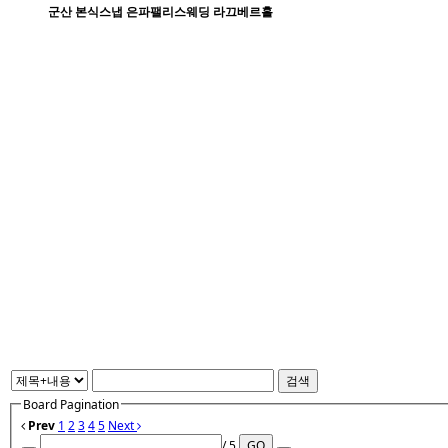
군산 본식스냅 은파팰리스웨딩 라끄베르홀
검색
Board Pagination
Prev
1
2
3
4
5
Next
/ 5
GO